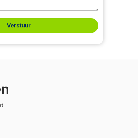
Verstuur
en
et